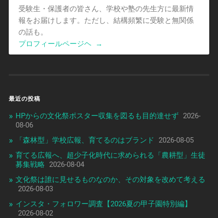
受験生・保護者の皆さん、学校や塾の先生方に最新情
報をお届けします。ただし、結構頻繁に受験と無関係
の話も。
プロフィールページヘ
→
最近の投稿
HPからの文化祭ポスター収集を図るも目的達せず
2026-
08-06
「森林型」学校広報、育てるのはブランド
2026-08-05
育てる広報へ、超少子化時代に求められる「農耕型」生徒
募集戦略
2026-08-04
文化祭は誰に見せるものなのか、その対象を改めて考える
2026-08-03
インスタ・フォロワー調査【2026夏の甲子園特別編】
2026-08-02