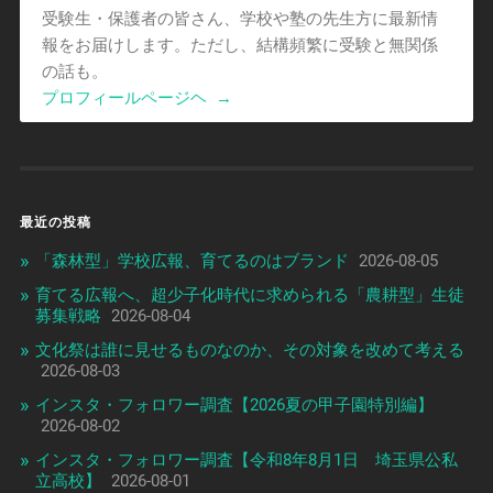
受験生・保護者の皆さん、学校や塾の先生方に最新情
報をお届けします。ただし、結構頻繁に受験と無関係
の話も。
プロフィールページヘ
→
最近の投稿
「森林型」学校広報、育てるのはブランド
2026-08-05
育てる広報へ、超少子化時代に求められる「農耕型」生徒
募集戦略
2026-08-04
文化祭は誰に見せるものなのか、その対象を改めて考える
2026-08-03
インスタ・フォロワー調査【2026夏の甲子園特別編】
2026-08-02
インスタ・フォロワー調査【令和8年8月1日 埼玉県公私
立高校】
2026-08-01