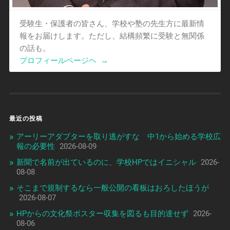
受験生・保護者の皆さん、学校や塾の先生方に最新情
報をお届けします。ただし、結構頻繁に受験と無関係
の話も。
プロフィールページヘ
→
最近の投稿
アーリーアダプターを取り逃がすな 中1から始める学校広
報の必要性
2026-08-09
新聞で名前が出ているのに、学校HPではイニシャル
2026-
08-08
そこまで規制するなら一般公開の看板はおろしたほうが
2026-08-07
HPからの文化祭ポスター収集を図るも目的達せず
2026-
08-06