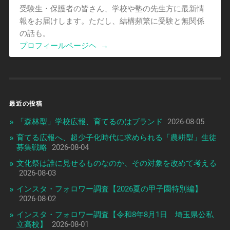
受験生・保護者の皆さん、学校や塾の先生方に最新情
報をお届けします。ただし、結構頻繁に受験と無関係
の話も。
プロフィールページヘ
→
最近の投稿
「森林型」学校広報、育てるのはブランド
2026-08-05
育てる広報へ、超少子化時代に求められる「農耕型」生徒
募集戦略
2026-08-04
文化祭は誰に見せるものなのか、その対象を改めて考える
2026-08-03
インスタ・フォロワー調査【2026夏の甲子園特別編】
2026-08-02
インスタ・フォロワー調査【令和8年8月1日 埼玉県公私
立高校】
2026-08-01