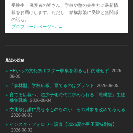
受験生・保護者の皆さん、学校や塾の先生方に最新情
報をお届けします。ただし、結構頻繁に受験と無関係
の話も。
プロフィールページヘ
→
最近の投稿
HPからの文化祭ポスター収集を図るも目的達せず
2026-
08-06
「森林型」学校広報、育てるのはブランド
2026-08-05
育てる広報へ、超少子化時代に求められる「農耕型」生徒
募集戦略
2026-08-04
文化祭は誰に見せるものなのか、その対象を改めて考える
2026-08-03
インスタ・フォロワー調査【2026夏の甲子園特別編】
2026-08-02