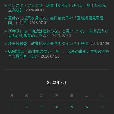
インスタ・フォロワー調査【令和8年8月1日 埼玉県公私
立高校】
2026-08-01
夏休みに授業を見せる、春日部女子の「夏期講習見学週
間」に注目
2026-07-31
20年前にも「面接は恐れるな」と書いていた～面接復活で
よみがえる昔のコラム～
2026-07-30
埼玉県教委、教育長記者会見をダイレクト発信
2026-07-29
OB教員は「高性能のブレーキ」、 伝統の継承と学校改革を
どう両立させるか
2026-07-28
2022年8月
月
火
水
木
金
土
日
1
2
3
4
5
6
7