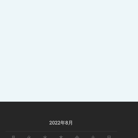
2022年8月
月
火
水
木
金
土
日