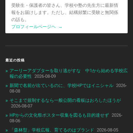
受験生・保護者の皆さん、学校や塾の先生方に最新情
報をお届けします。ただし、結構頻繁に受験と無関係
の話も。
プロフィールページヘ
→
最近の投稿
アーリーアダプターを取り逃がすな 中1から始める学校広
報の必要性
2026-08-09
新聞で名前が出ているのに、学校HPではイニシャル
2026-
08-08
そこまで規制するなら一般公開の看板はおろしたほうが
2026-08-07
HPからの文化祭ポスター収集を図るも目的達せず
2026-
08-06
「森林型」学校広報、育てるのはブランド
2026-08-05