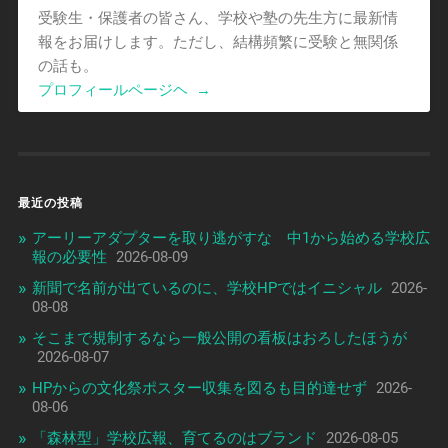
受験生・保護者の皆さん、学校や塾の先生方に最新情
報をお届けします。ただし、結構頻繁に受験と無関係
の話も。
プロフィールページヘ
→
最近の投稿
アーリーアダプターを取り逃がすな 中1から始める学校広
報の必要性
2026-08-09
新聞で名前が出ているのに、学校HPではイニシャル
2026-
08-08
そこまで規制するなら一般公開の看板はおろしたほうが
2026-08-07
HPからの文化祭ポスター収集を図るも目的達せず
2026-
08-06
「森林型」学校広報、育てるのはブランド
2026-08-05