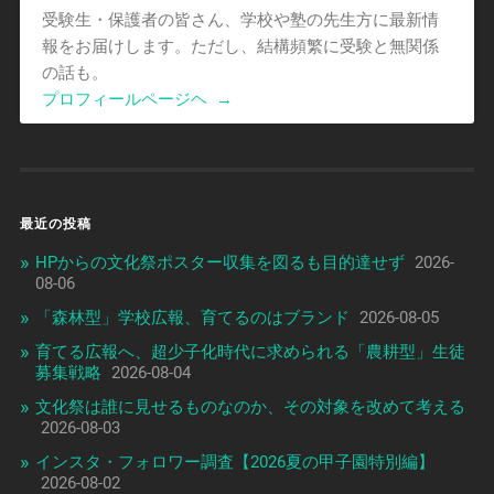
受験生・保護者の皆さん、学校や塾の先生方に最新情
報をお届けします。ただし、結構頻繁に受験と無関係
の話も。
プロフィールページヘ
→
最近の投稿
HPからの文化祭ポスター収集を図るも目的達せず
2026-
08-06
「森林型」学校広報、育てるのはブランド
2026-08-05
育てる広報へ、超少子化時代に求められる「農耕型」生徒
募集戦略
2026-08-04
文化祭は誰に見せるものなのか、その対象を改めて考える
2026-08-03
インスタ・フォロワー調査【2026夏の甲子園特別編】
2026-08-02