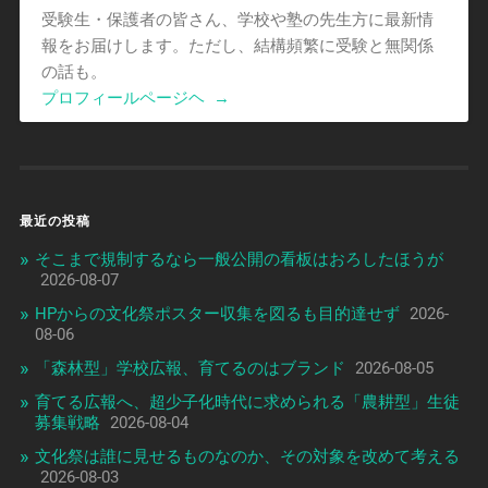
受験生・保護者の皆さん、学校や塾の先生方に最新情
報をお届けします。ただし、結構頻繁に受験と無関係
の話も。
プロフィールページヘ
→
最近の投稿
そこまで規制するなら一般公開の看板はおろしたほうが
2026-08-07
HPからの文化祭ポスター収集を図るも目的達せず
2026-
08-06
「森林型」学校広報、育てるのはブランド
2026-08-05
育てる広報へ、超少子化時代に求められる「農耕型」生徒
募集戦略
2026-08-04
文化祭は誰に見せるものなのか、その対象を改めて考える
2026-08-03