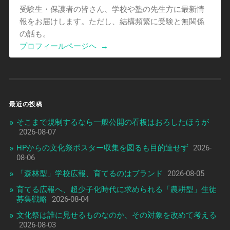
受験生・保護者の皆さん、学校や塾の先生方に最新情
報をお届けします。ただし、結構頻繁に受験と無関係
の話も。
プロフィールページヘ
→
最近の投稿
そこまで規制するなら一般公開の看板はおろしたほうが
2026-08-07
HPからの文化祭ポスター収集を図るも目的達せず
2026-
08-06
「森林型」学校広報、育てるのはブランド
2026-08-05
育てる広報へ、超少子化時代に求められる「農耕型」生徒
募集戦略
2026-08-04
文化祭は誰に見せるものなのか、その対象を改めて考える
2026-08-03