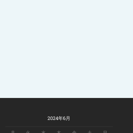
2024年6月
月
火
水
木
金
土
日