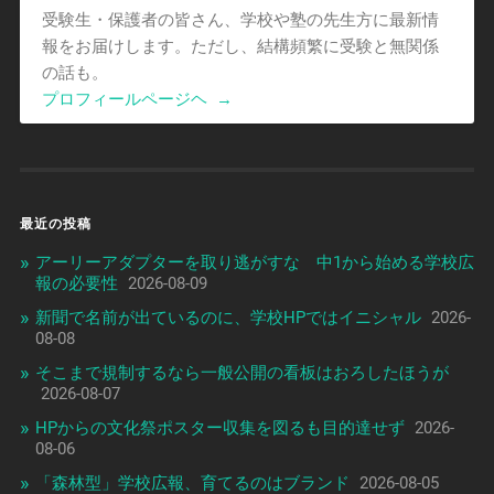
受験生・保護者の皆さん、学校や塾の先生方に最新情
報をお届けします。ただし、結構頻繁に受験と無関係
の話も。
プロフィールページヘ
→
最近の投稿
アーリーアダプターを取り逃がすな 中1から始める学校広
報の必要性
2026-08-09
新聞で名前が出ているのに、学校HPではイニシャル
2026-
08-08
そこまで規制するなら一般公開の看板はおろしたほうが
2026-08-07
HPからの文化祭ポスター収集を図るも目的達せず
2026-
08-06
「森林型」学校広報、育てるのはブランド
2026-08-05