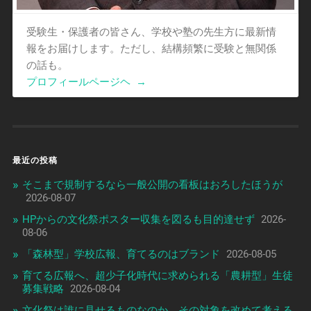
受験生・保護者の皆さん、学校や塾の先生方に最新情
報をお届けします。ただし、結構頻繁に受験と無関係
の話も。
プロフィールページヘ
→
最近の投稿
そこまで規制するなら一般公開の看板はおろしたほうが
2026-08-07
HPからの文化祭ポスター収集を図るも目的達せず
2026-
08-06
「森林型」学校広報、育てるのはブランド
2026-08-05
育てる広報へ、超少子化時代に求められる「農耕型」生徒
募集戦略
2026-08-04
文化祭は誰に見せるものなのか、その対象を改めて考える