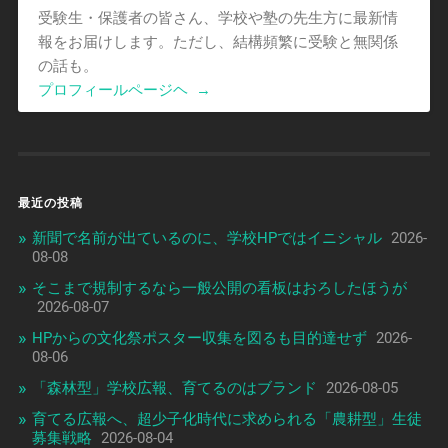
受験生・保護者の皆さん、学校や塾の先生方に最新情
報をお届けします。ただし、結構頻繁に受験と無関係
の話も。
プロフィールページヘ
→
最近の投稿
新聞で名前が出ているのに、学校HPではイニシャル
2026-
08-08
そこまで規制するなら一般公開の看板はおろしたほうが
2026-08-07
HPからの文化祭ポスター収集を図るも目的達せず
2026-
08-06
「森林型」学校広報、育てるのはブランド
2026-08-05
育てる広報へ、超少子化時代に求められる「農耕型」生徒
募集戦略
2026-08-04