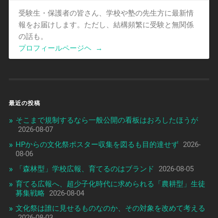
受験生・保護者の皆さん、学校や塾の先生方に最新情
報をお届けします。ただし、結構頻繁に受験と無関係
の話も。
プロフィールページヘ
→
最近の投稿
そこまで規制するなら一般公開の看板はおろしたほうが
2026-08-07
HPからの文化祭ポスター収集を図るも目的達せず
2026-
08-06
「森林型」学校広報、育てるのはブランド
2026-08-05
育てる広報へ、超少子化時代に求められる「農耕型」生徒
募集戦略
2026-08-04
文化祭は誰に見せるものなのか、その対象を改めて考える
2026-08-03