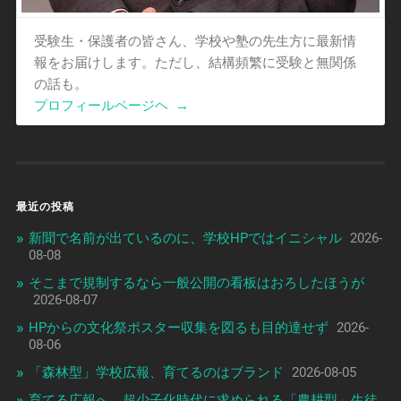
受験生・保護者の皆さん、学校や塾の先生方に最新情
報をお届けします。ただし、結構頻繁に受験と無関係
の話も。
プロフィールページヘ
→
最近の投稿
新聞で名前が出ているのに、学校HPではイニシャル
2026-
08-08
そこまで規制するなら一般公開の看板はおろしたほうが
2026-08-07
HPからの文化祭ポスター収集を図るも目的達せず
2026-
08-06
「森林型」学校広報、育てるのはブランド
2026-08-05
育てる広報へ、超少子化時代に求められる「農耕型」生徒