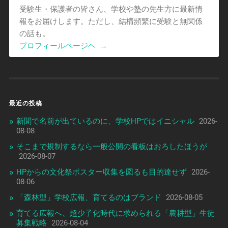
受験生・保護者の皆さん、学校や塾の先生方に最新情
報をお届けします。ただし、結構頻繁に受験と無関係
の話も。
プロフィールページヘ
→
最近の投稿
新聞で名前が出ているのに、学校HPではイニシャル
2026-
08-08
そこまで規制するなら一般公開の看板はおろしたほうが
2026-08-07
HPからの文化祭ポスター収集を図るも目的達せず
2026-
08-06
「森林型」学校広報、育てるのはブランド
2026-08-05
育てる広報へ、超少子化時代に求められる「農耕型」生徒
募集戦略
2026-08-04