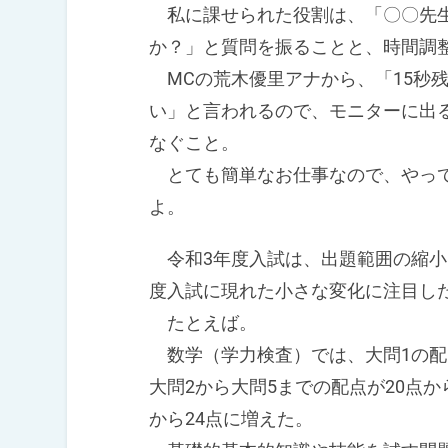
私に課せられた役割は、「〇〇先生
か？」と質問を振ることと、時間調
MCの荒木優里アナから、「15秒残
い」と言われるので、モニターに出
なぐこと。
とても簡単なお仕事なので、やって
よ。
令和3年度入試は、出題範囲の縮小
度入試に現れた小さな変化に注目し
たとえば。
数学（学力検査）では、大問1の配
大問2から大問5までの配点が20点か
から24点に増えた。