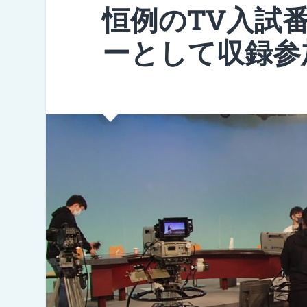
恒例のTV入試
ーとして収録参