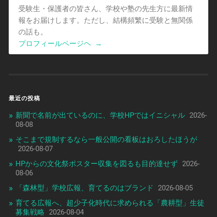
受験生・保護者の皆さん、学校や塾の先生方に最新情
報をお届けします。ただし、結構頻繁に受験と無関係
の話も。
プロフィールページヘ
→
最近の投稿
新聞で名前が出ているのに、学校HPではイニシャル
2026-
08-08
そこまで規制するなら一般公開の看板はおろしたほうが
2026-08-07
HPからの文化祭ポスター収集を図るも目的達せず
2026-
08-06
「森林型」学校広報、育てるのはブランド
2026-08-05
育てる広報へ、超少子化時代に求められる「農耕型」生徒
募集戦略
2026-08-04