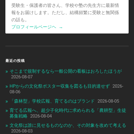
受験生・保護者の皆さん、学校や塾の先生方に最新情
報をお届けします。ただし、結構頻繁に受験と無関係
の話も。
プロフィールページヘ
→
最近の投稿
そこまで規制するなら一般公開の看板はおろしたほうが
2026-08-07
HPからの文化祭ポスター収集を図るも目的達せず
2026-
08-06
「森林型」学校広報、育てるのはブランド
2026-08-05
育てる広報へ、超少子化時代に求められる「農耕型」生徒
募集戦略
2026-08-04
文化祭は誰に見せるものなのか、その対象を改めて考える
2026-08-03