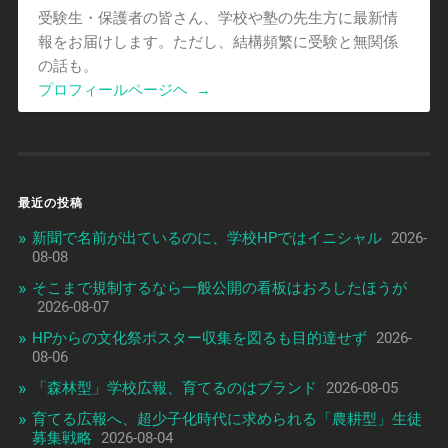
受験生・保護者の皆さん、学校や塾の先生方に最新情
報をお届けします。ただし、結構頻繁に受験と無関係
の話も。
プロフィールページヘ
→
最近の投稿
新聞で名前が出ているのに、学校HPではイニシャル
2026-
08-08
そこまで規制するなら一般公開の看板はおろしたほうが
2026-08-07
HPからの文化祭ポスター収集を図るも目的達せず
2026-
08-06
「森林型」学校広報、育てるのはブランド
2026-08-05
育てる広報へ、超少子化時代に求められる「農耕型」生徒
募集戦略
2026-08-04