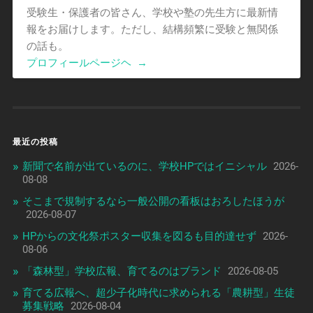
受験生・保護者の皆さん、学校や塾の先生方に最新情
報をお届けします。ただし、結構頻繁に受験と無関係
の話も。
プロフィールページヘ
→
最近の投稿
新聞で名前が出ているのに、学校HPではイニシャル
2026-
08-08
そこまで規制するなら一般公開の看板はおろしたほうが
2026-08-07
HPからの文化祭ポスター収集を図るも目的達せず
2026-
08-06
「森林型」学校広報、育てるのはブランド
2026-08-05
育てる広報へ、超少子化時代に求められる「農耕型」生徒
募集戦略
2026-08-04