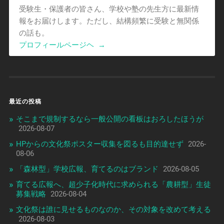
受験生・保護者の皆さん、学校や塾の先生方に最新情
報をお届けします。ただし、結構頻繁に受験と無関係
の話も。
プロフィールページヘ
→
最近の投稿
そこまで規制するなら一般公開の看板はおろしたほうが
2026-08-07
HPからの文化祭ポスター収集を図るも目的達せず
2026-
08-06
「森林型」学校広報、育てるのはブランド
2026-08-05
育てる広報へ、超少子化時代に求められる「農耕型」生徒
募集戦略
2026-08-04
文化祭は誰に見せるものなのか、その対象を改めて考える
2026-08-03