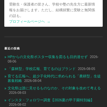
受験生・保護者の皆さん、学校や塾の先生方に最新情
報をお届けします。ただし、結構頻繁に受験と無関係
の話も。
プロフィールページヘ
→
最近の投稿
HPからの文化祭ポスター収集を図るも目的達せず
2026-
08-06
「森林型」学校広報、育てるのはブランド
2026-08-05
育てる広報へ、超少子化時代に求められる「農耕型」生徒
募集戦略
2026-08-04
文化祭は誰に見せるものなのか、その対象を改めて考える
2026-08-03
インスタ・フォロワー調査【2026夏の甲子園特別編】
2026-08-02