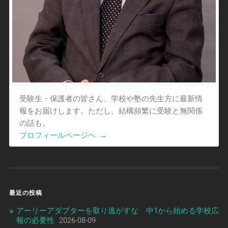
受験生・保護者の皆さん、学校や塾の先生方に最新情
報をお届けします。ただし、結構頻繁に受験と無関係
の話も。
プロフィールページヘ
→
最近の投稿
アーリーアダプターを取り逃がすな 中1から始める学校広
報の必要性
2026-08-09