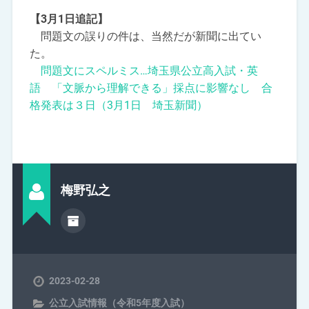
【3月1日追記】
問題文の誤りの件は、当然だが新聞に出てい
た。
問題文にスペルミス…埼玉県公立高入試・英
語 「文脈から理解できる」採点に影響なし 合
格発表は３日（3月1日 埼玉新聞）
梅野弘之
2023-02-28
公立入試情報（令和5年度入試）