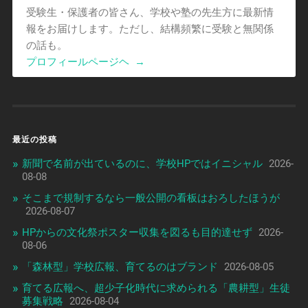
受験生・保護者の皆さん、学校や塾の先生方に最新情
報をお届けします。ただし、結構頻繁に受験と無関係
の話も。
プロフィールページヘ
→
最近の投稿
新聞で名前が出ているのに、学校HPではイニシャル
2026-
08-08
そこまで規制するなら一般公開の看板はおろしたほうが
2026-08-07
HPからの文化祭ポスター収集を図るも目的達せず
2026-
08-06
「森林型」学校広報、育てるのはブランド
2026-08-05
育てる広報へ、超少子化時代に求められる「農耕型」生徒
募集戦略
2026-08-04