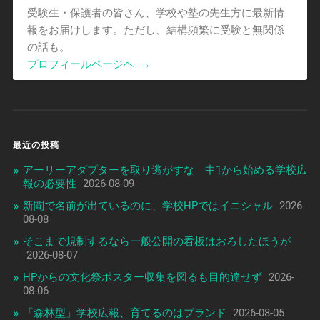
受験生・保護者の皆さん、学校や塾の先生方に最新情
報をお届けします。ただし、結構頻繁に受験と無関係
の話も。
プロフィールページヘ
→
最近の投稿
アーリーアダプターを取り逃がすな 中1から始める学校広
報の必要性
2026-08-09
新聞で名前が出ているのに、学校HPではイニシャル
2026-
08-08
そこまで規制するなら一般公開の看板はおろしたほうが
2026-08-07
HPからの文化祭ポスター収集を図るも目的達せず
2026-
08-06
「森林型」学校広報、育てるのはブランド
2026-08-05