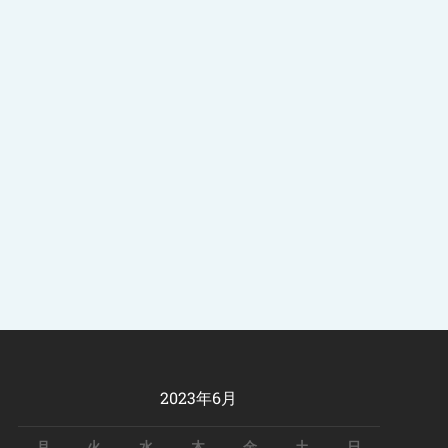
2023年6月
月
火
水
木
金
土
日