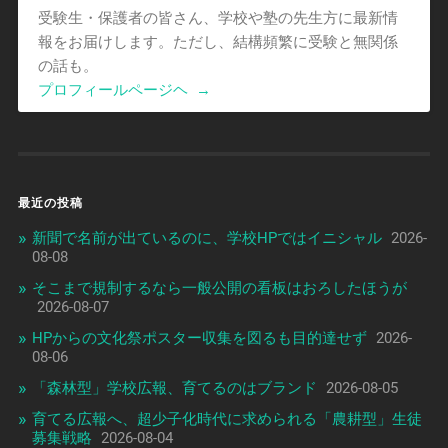
受験生・保護者の皆さん、学校や塾の先生方に最新情
報をお届けします。ただし、結構頻繁に受験と無関係
の話も。
プロフィールページヘ
→
最近の投稿
新聞で名前が出ているのに、学校HPではイニシャル
2026-
08-08
そこまで規制するなら一般公開の看板はおろしたほうが
2026-08-07
HPからの文化祭ポスター収集を図るも目的達せず
2026-
08-06
「森林型」学校広報、育てるのはブランド
2026-08-05
育てる広報へ、超少子化時代に求められる「農耕型」生徒
募集戦略
2026-08-04