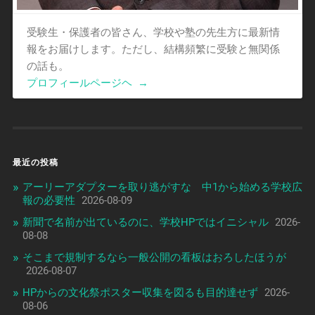
受験生・保護者の皆さん、学校や塾の先生方に最新情
報をお届けします。ただし、結構頻繁に受験と無関係
の話も。
プロフィールページヘ
→
最近の投稿
アーリーアダプターを取り逃がすな 中1から始める学校広
報の必要性
2026-08-09
新聞で名前が出ているのに、学校HPではイニシャル
2026-
08-08
そこまで規制するなら一般公開の看板はおろしたほうが
2026-08-07
HPからの文化祭ポスター収集を図るも目的達せず
2026-
08-06