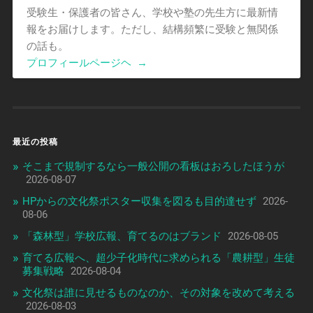
受験生・保護者の皆さん、学校や塾の先生方に最新情
報をお届けします。ただし、結構頻繁に受験と無関係
の話も。
プロフィールページヘ
→
最近の投稿
そこまで規制するなら一般公開の看板はおろしたほうが
2026-08-07
HPからの文化祭ポスター収集を図るも目的達せず
2026-
08-06
「森林型」学校広報、育てるのはブランド
2026-08-05
育てる広報へ、超少子化時代に求められる「農耕型」生徒
募集戦略
2026-08-04
文化祭は誰に見せるものなのか、その対象を改めて考える
2026-08-03