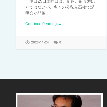
明日25日土曜日は、前週、前々週ほ
どではないが、多くの公私立高校で説
明会が開催…
Continue Reading →
2023-11-24
0