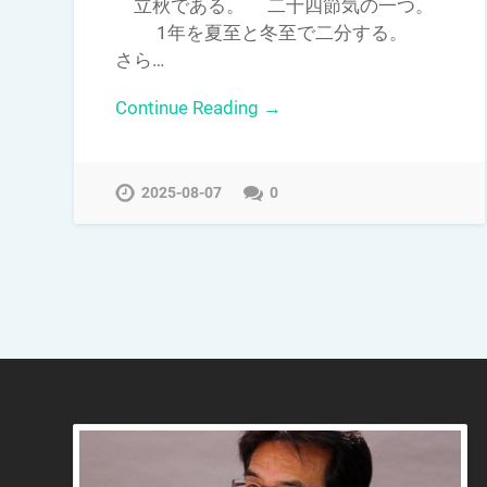
立秋である。 二十四節気の一つ。
1年を夏至と冬至で二分する。
さら…
Continue Reading →
2025-08-07
0