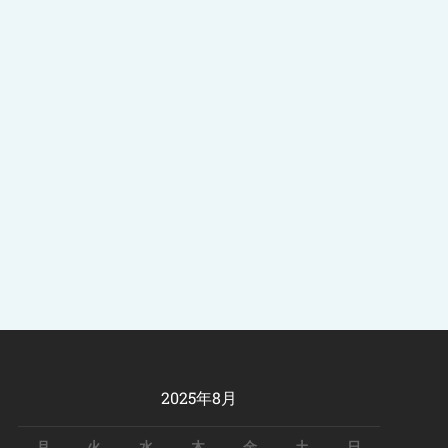
2025年8月
月
火
水
木
金
土
日