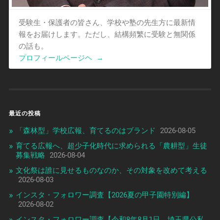
受験生・保護者の皆さん、学校や塾の先生方に最新情
報をお届けします。ただし、結構頻繁に受験と無関係
の話も。
プロフィールページヘ
→
最近の投稿
「森林型」学校広報、育てるのはブランド
2026-08-05
育てる広報へ、超少子化時代に求められる「農耕型」生徒
募集戦略
2026-08-04
文化祭は誰に見せるものなのか、その対象を改めて考える
2026-08-03
インスタ・フォロワー調査【2026夏の甲子園特別編】
2026-08-02
インスタ・フォロワー調査【令和8年8月1日 埼玉県公私