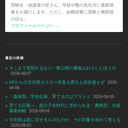
受験生・保護者の皆さん、学校や塾の先生方に最新情
報をお届けします。ただし、結構頻繁に受験と無関係
の話も。
プロフィールページヘ
→
最近の投稿
そこまで規制するなら一般公開の看板はおろしたほうが
2026-08-07
HPからの文化祭ポスター収集を図るも目的達せず
2026-
08-06
「森林型」学校広報、育てるのはブランド
2026-08-05
育てる広報へ、超少子化時代に求められる「農耕型」生徒
募集戦略
2026-08-04
文化祭は誰に見せるものなのか、その対象を改めて考える
2026-08-03