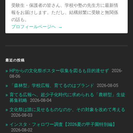
受験生・保護者の皆さん、学校や塾の先生方に最新情
報をお届けします。ただし、結構頻繁に受験と無関係
の話も。
プロフィールページヘ
→
最近の投稿
HPからの文化祭ポスター収集を図るも目的達せず
2026-
08-06
「森林型」学校広報、育てるのはブランド
2026-08-05
育てる広報へ、超少子化時代に求められる「農耕型」生徒
募集戦略
2026-08-04
文化祭は誰に見せるものなのか、その対象を改めて考える
2026-08-03
インスタ・フォロワー調査【2026夏の甲子園特別編】
2026-08-02