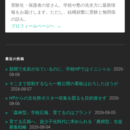
受験生・保護者の皆さん、学校や塾の先生方に最新情
報をお届けします。ただし、結構頻繁に受験と無関係
の話も。
プロフィールページヘ
→
最近の投稿
新聞で名前が出ているのに、学校HPではイニシャル
2026-
08-08
そこまで規制するなら一般公開の看板はおろしたほうが
2026-08-07
HPからの文化祭ポスター収集を図るも目的達せず
2026-
08-06
「森林型」学校広報、育てるのはブランド
2026-08-05
育てる広報へ、超少子化時代に求められる「農耕型」生徒
募集戦略
2026-08-04