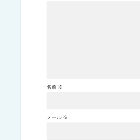
名前
※
メール
※