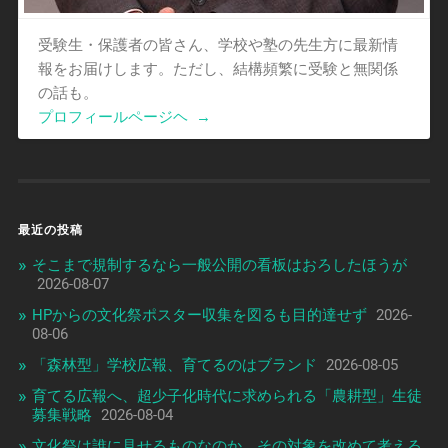
受験生・保護者の皆さん、学校や塾の先生方に最新情
報をお届けします。ただし、結構頻繁に受験と無関係
の話も。
プロフィールページヘ
→
最近の投稿
そこまで規制するなら一般公開の看板はおろしたほうが
2026-08-07
HPからの文化祭ポスター収集を図るも目的達せず
2026-
08-06
「森林型」学校広報、育てるのはブランド
2026-08-05
育てる広報へ、超少子化時代に求められる「農耕型」生徒
募集戦略
2026-08-04
文化祭は誰に見せるものなのか、その対象を改めて考える