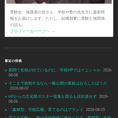
受験生・保護者の皆さん、学校や塾の先生方に最新情
報をお届けします。ただし、結構頻繁に受験と無関係
の話も。
プロフィールページヘ
→
最近の投稿
新聞で名前が出ているのに、学校HPではイニシャル
2026-
08-08
そこまで規制するなら一般公開の看板はおろしたほうが
2026-08-07
HPからの文化祭ポスター収集を図るも目的達せず
2026-
08-06
「森林型」学校広報、育てるのはブランド
2026-08-05
育てる広報へ、超少子化時代に求められる「農耕型」生徒