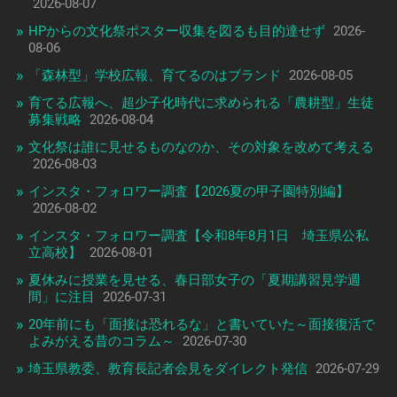
2026-08-07
HPからの文化祭ポスター収集を図るも目的達せず
2026-
08-06
「森林型」学校広報、育てるのはブランド
2026-08-05
育てる広報へ、超少子化時代に求められる「農耕型」生徒
募集戦略
2026-08-04
文化祭は誰に見せるものなのか、その対象を改めて考える
2026-08-03
インスタ・フォロワー調査【2026夏の甲子園特別編】
2026-08-02
インスタ・フォロワー調査【令和8年8月1日 埼玉県公私
立高校】
2026-08-01
夏休みに授業を見せる、春日部女子の「夏期講習見学週
間」に注目
2026-07-31
20年前にも「面接は恐れるな」と書いていた～面接復活で
よみがえる昔のコラム～
2026-07-30
埼玉県教委、教育長記者会見をダイレクト発信
2026-07-29