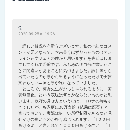
Q
2020-09-28 at 19:26
詳しい解説を有難うございます。私の些細なコメ
ントが元となって、本来書くはずだったもの（オン
ライン進学フェアの件かと思います）を先延ばしま
でしてくれて恐縮です。私もあの後自分の書いたこ
とに間違いがあることに気づきました。誤）国から
出ていたものが県から出るようになっただけで実質
変わらない→国と県が逆になっていました。
ところで、梅野先生がおっしゃられるように「実
質無償化」という表現は何とかならないものかと思
います。政府の見せ方というのは、コロナの時もそ
うでしたが、各家庭に30万支給（結局は廃案）と
言っておいて、実際は厳しい所得制限があるなど見
せかけの良いものが多く感じられます。「1００円
あげるよ」と言われて１０００円あげるのと、「１