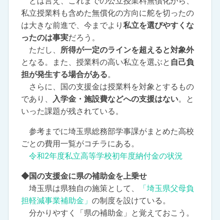
とは言え、これまでの公立授業料無償化から、
私立授業料も含めた無償化の方向に舵を切ったの
は大きな前進で、今までより
私立を選びやすくな
ったのは事実
だろう。
ただし、
所得が一定のラインを超えると対象外
となる。また、授業料の高い私立を選ぶと
自己負
担が発生する場合がある
。
さらに、国の支援金は授業料を対象とするもの
であり、
入学金・施設費などへの支援はない
。と
いった課題が残されている。
参考までに埼玉県総務部学事課がまとめた高校
ごとの費用一覧がコチラにある。
令和2年度私立高等学校初年度納付金の状況
◆国の支援金に県の補助金を上乗せ
埼玉県は県独自の施策として、
「埼玉県父母負
担軽減事業補助金」
の制度を設けている。
分かりやすく「県の補助金」と覚えておこう。