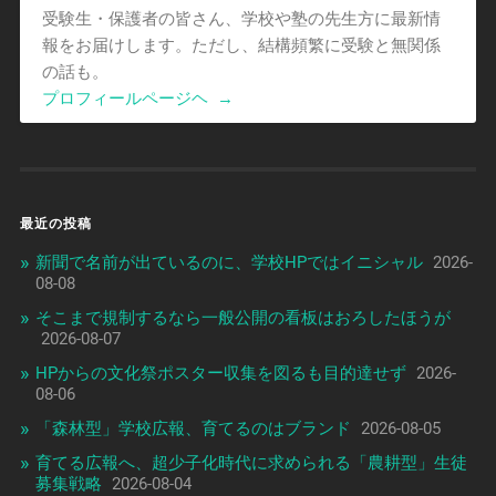
受験生・保護者の皆さん、学校や塾の先生方に最新情
報をお届けします。ただし、結構頻繁に受験と無関係
の話も。
プロフィールページヘ
→
最近の投稿
新聞で名前が出ているのに、学校HPではイニシャル
2026-
08-08
そこまで規制するなら一般公開の看板はおろしたほうが
2026-08-07
HPからの文化祭ポスター収集を図るも目的達せず
2026-
08-06
「森林型」学校広報、育てるのはブランド
2026-08-05
育てる広報へ、超少子化時代に求められる「農耕型」生徒
募集戦略
2026-08-04