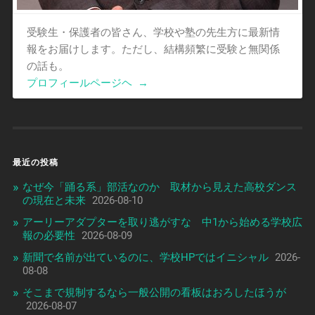
受験生・保護者の皆さん、学校や塾の先生方に最新情
報をお届けします。ただし、結構頻繁に受験と無関係
の話も。
プロフィールページヘ
→
最近の投稿
なぜ今「踊る系」部活なのか 取材から見えた高校ダンス
の現在と未来
2026-08-10
アーリーアダプターを取り逃がすな 中1から始める学校広
報の必要性
2026-08-09
新聞で名前が出ているのに、学校HPではイニシャル
2026-
08-08
そこまで規制するなら一般公開の看板はおろしたほうが
2026-08-07