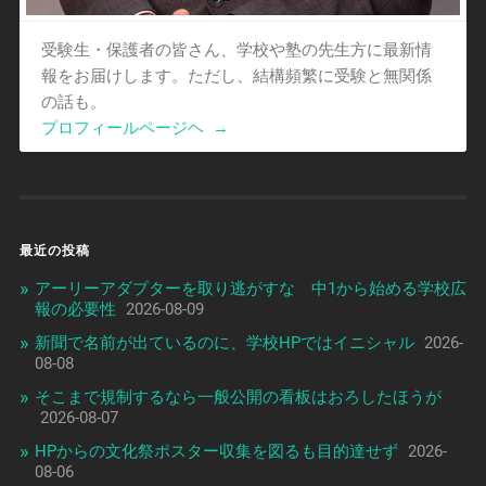
受験生・保護者の皆さん、学校や塾の先生方に最新情
報をお届けします。ただし、結構頻繁に受験と無関係
の話も。
プロフィールページヘ
→
最近の投稿
アーリーアダプターを取り逃がすな 中1から始める学校広
報の必要性
2026-08-09
新聞で名前が出ているのに、学校HPではイニシャル
2026-
08-08
そこまで規制するなら一般公開の看板はおろしたほうが
2026-08-07
HPからの文化祭ポスター収集を図るも目的達せず
2026-
08-06