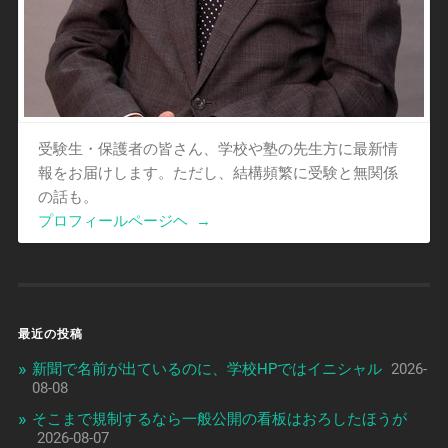
受験生・保護者の皆さん、学校や塾の先生方に最新情
報をお届けします。ただし、結構頻繁に受験と無関係
の話も。
プロフィールページヘ
→
最近の投稿
新聞で名前が出ているのに、学校HPではイニシャル
2026-
08-08
そこまで規制するなら一般公開の看板はおろしたほうが
2026-08-07