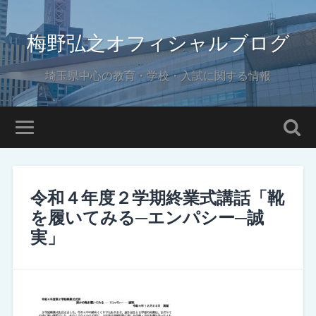
梅野弘之オフィシャルブログ
埼玉県中心の教育・学校・入試に関する情報
令和４年度２学期終業式講話「靴
を履いてみる─エンパシー─誠
実」