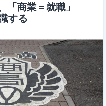
、「商業＝就職」
識する