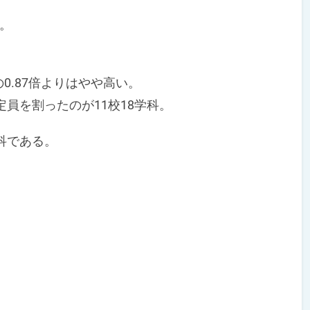
。
）
0.87倍よりはやや高い。
定員を割ったのが11校18学科。
学科である。