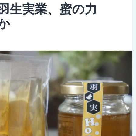
羽生実業、蜜の力
か