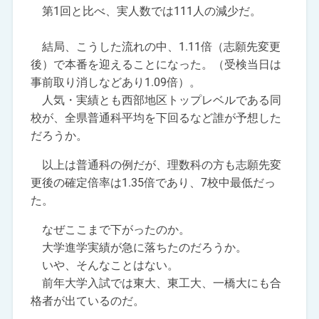
第1回と比べ、実人数では111人の減少だ。
結局、こうした流れの中、1.11倍（志願先変更
後）で本番を迎えることになった。（受検当日は
事前取り消しなどあり1.09倍）。
人気・実績とも西部地区トップレベルである同
校が、全県普通科平均を下回るなど誰が予想した
だろうか。
以上は普通科の例だが、理数科の方も志願先変
更後の確定倍率は1.35倍であり、7校中最低だっ
た。
なぜここまで下がったのか。
大学進学実績が急に落ちたのだろうか。
いや、そんなことはない。
前年大学入試では東大、東工大、一橋大にも合
格者が出ているのだ。