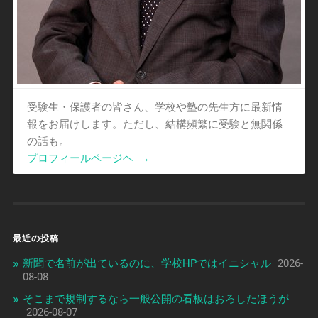
受験生・保護者の皆さん、学校や塾の先生方に最新情
報をお届けします。ただし、結構頻繁に受験と無関係
の話も。
プロフィールページヘ
→
最近の投稿
新聞で名前が出ているのに、学校HPではイニシャル
2026-
08-08
そこまで規制するなら一般公開の看板はおろしたほうが
2026-08-07