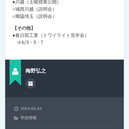
●川越（土曜授業公開）
○城西川越（説明会）
○獨協埼玉（説明会）
【その他】
●春日部工業（トワイライト見学会）
※6/3・5・7
梅野弘之
2024-04-24
学校情報