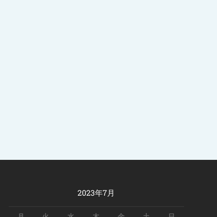
2023年7月
月
火
水
木
金
土
日