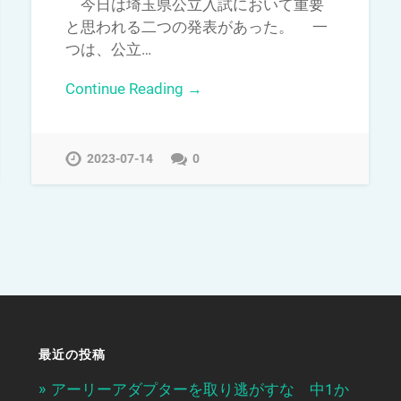
今日は埼玉県公立入試において重要
と思われる二つの発表があった。 一
つは、公立…
Continue Reading →
2023-07-14
0
最近の投稿
アーリーアダプターを取り逃がすな 中1か